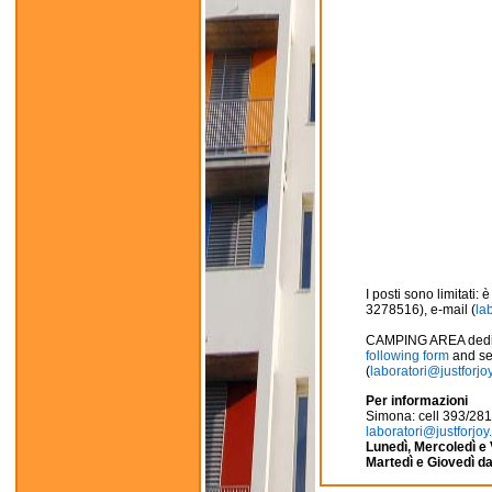
I posti sono limitati:
3278516), e-mail (
la
CAMPING AREA dedicate
following form
and sen
(
laboratori@justforjoy.
Per informazioni
Simona: cell 393/28
laboratori@justforjoy.
Lunedì, Mercoledì e 
Martedì e Giovedì da