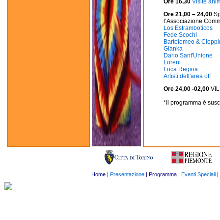
Ore 16,30
Visite ani
Ore 21,00 – 24,00
Sp
l’Associazione Comme
Los Estramboticos
Fede Scoch!
Bartolomeo & Cioppi
Gianka
Dario Sant'Unione
Loreni
Luca Regina
Artisti dell'area off
Ore 24,00 -02,00
VI
*Il programma è susce
Home
|
Presentazione
| Programma |
Eventi Speciali
|