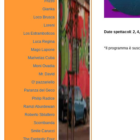
Frizzo
Gianka
Loco Brusca
Loreni
Date spettacoli
:
2, 4
Los Estramboticos
Luca Regina
*Il programma è susce
Mago Lapone
Marivelas Cuba
Moni Ovadia
Mr. David
O' pazzariello
Paranza del Geco
Philip Radice
Ramzi Aburdewan
Roberto Sblattero
Scorribanda
Smile Carucci
The Fantastic Four