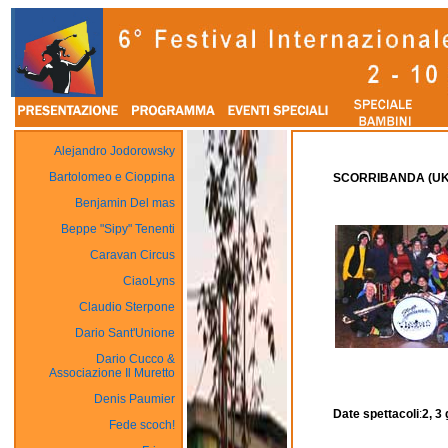
Alejandro Jodorowsky
Bartolomeo e Cioppina
SCORRIBANDA (UK–
Benjamin Del mas
Beppe "Sipy" Tenenti
Caravan Circus
CiaoLyns
Claudio Sterpone
Dario Sant'Unione
Dario Cucco &
Associazione Il Muretto
Denis Paumier
Date spettacoli
:
2, 3
Fede scoch!