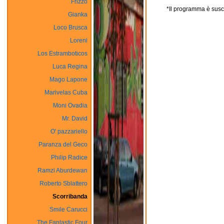
Frizzo
*Il programma è susce
Gianka
Loco Brusca
Loreni
Los Estramboticos
Luca Regina
Mago Lapone
Marivelas Cuba
Moni Ovadia
Mr. David
O' pazzariello
Paranza del Geco
Philip Radice
Ramzi Aburdewan
Roberto Sblattero
Scorribanda
Smile Carucci
The Fantastic Four